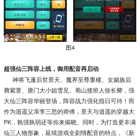
图
4
超强仙三阵容上线，御用配音再启动
神将飞蓬后世景天、魔界至尊重楼、女娲族后
裔紫萱、唐门大小姐雪见、蜀山接班人徐长卿，强
大仙三阵容华丽登场，阵容战力强化指日可待！而
作为逍遥父亲李三思的师傅，景天与逍遥的穿越大
PK
，孰强孰弱还等你来揭晓。同时，为打造更丰满
仙三人物形象，延续游戏全剧情配音的特点，《新