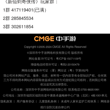
《新仙剑奇侠传》玩家群：
1
群
417119401(
已满）
2
群
285845534
3
群
302611854
Copyright ©2005-2024 CMGE All Rights Reserved
©深圳市中手游网络科技有限公司 版权所有
网站备案/许可证号：粤ICP备15071109号
增值电信经营许可证：粤B2-20150479
网络出版服务许可证 （署）网出证（粤）字第052号
我公司对本网站产品、服务、信息、材料等一切内容享有全部知识产权。任何第
三方不得利用本网站内容获取收益或以任何方式侵犯我公司权利，否则我公司将
依法追究其法律责任。
公司名称：深圳市中手游网络科技有限公司 联系电话:0755-88351991
公司地址：深圳市福田区福田街道中康路卓越梅林中心广场（北区）4栋1001单元
隐私政策
|
用户服务协议
|
儿童隐私条例
|
未成年人家长监护工程体系
|
网络游
戏行业防沉迷自律公约