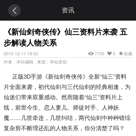
资讯
《新仙剑奇侠传》仙三资料片来袭 五
步解读人物关系
2015-12-11 18:02
7793
0
收藏
作者：本站编辑 来源：本站原创
正版
3D
手游《新仙剑奇侠传》全新
“
仙三
”
资料
片全面来袭，初代仙剑与三代仙剑的经典相逢，为
仙迷们带来双重感动。然而随着
“
仙三
”
资料片上
线，前世今生、恋人妻儿、师徒对手、人神妖
魔……几世牵连，几世纠结，两代仙剑中种种错综
复杂剪不断理还乱的人物关系，你分清楚了吗？