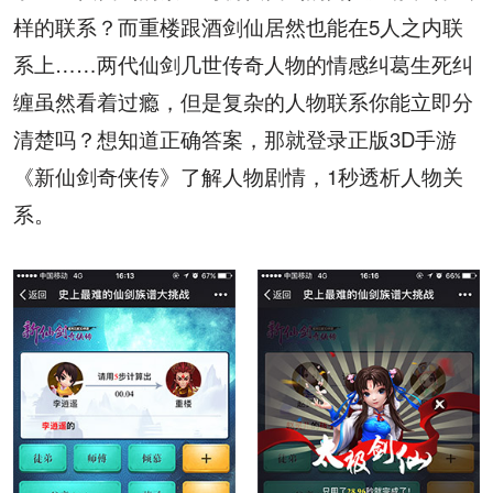
样的联系？而重楼跟酒剑仙居然也能在
5
人之内联
系上……两代仙剑几世传奇人物的情感纠葛生死纠
缠虽然看着过瘾，但是复杂的人物联系你能立即分
清楚吗？想知道正确答案，那就登录正版
3D
手游
《新仙剑奇侠传》了解人物剧情，
1
秒透析人物关
系。